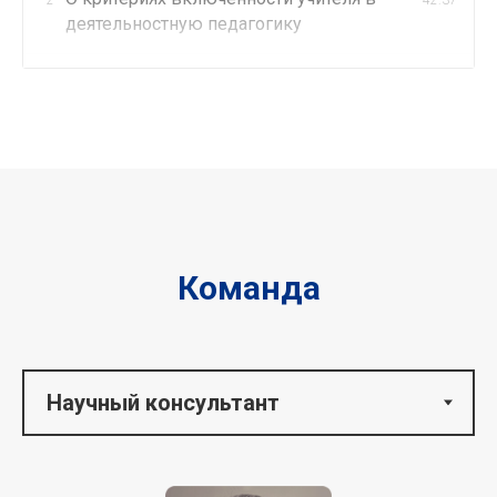
деятельностную педагогику
Семинар «Показатели эффективности
3
1:32:18
деятельности тренера-технолога» от
08.04.2020 г.
Эффективность экспертно-
4
1:14:50
технологического сопровождения
образовательной организации
Команда
Кто такой тренер-технолог
5
3:14
деятельностных образовательных
практик?